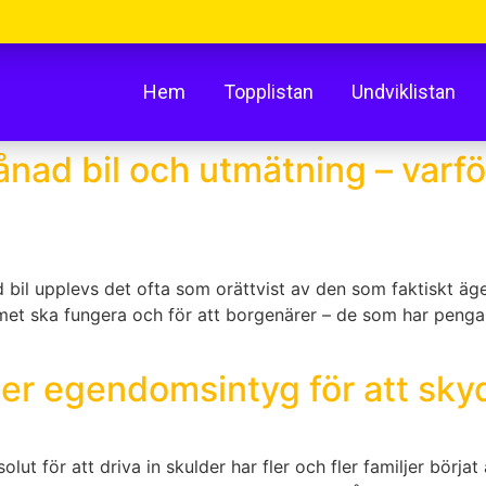
Hem
Topplistan
Undviklistan
ånad bil och utmätning – var
 bil upplevs det ofta som orättvist av den som faktiskt ä
met ska fungera och för att borgenärer – de som har pengar 
nder egendomsintyg för att sky
solut för att driva in skulder har fler och fler familjer b