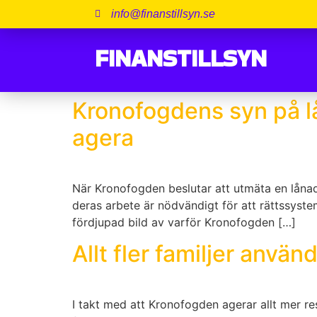
info@finanstillsyn.se
FINANSTILLSYN
Kronofogdens syn på l
agera
När Kronofogden beslutar att utmäta en lånad
deras arbete är nödvändigt för att rättssyste
fördjupad bild av varför Kronofogden […]
Allt fler familjer anvä
I takt med att Kronofogden agerar allt mer re