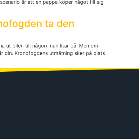
 scenario är att en pappa köper något till sig
onofogden ta den
na ut bilen till någon man litar på. Men om
r din. Kronofogdens utmätning sker på plats