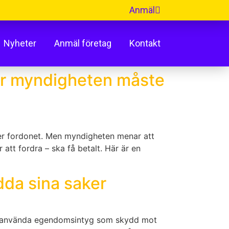
Anmäl
Nyheter
Anmäl företag
Kontakt
för myndigheten måste
ger fordonet. Men myndigheten menar att
att fordra – ska få betalt. Här är en
dda sina saker
örjat använda egendomsintyg som skydd mot