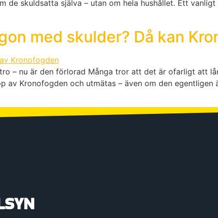
m de skuldsatta själva – utan om hela hushållet. Ett vanligt
 någon med skulder? Då kan Kr
ro – nu är den förlorad Många tror att det är ofarligt att lå
upp av Kronofogden och utmätas – även om den egentligen ä
LSYN