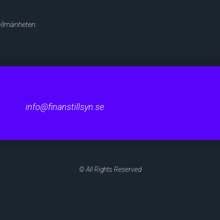
 allmänheten.
info@finanstillsyn.se
© All Rights Reserved