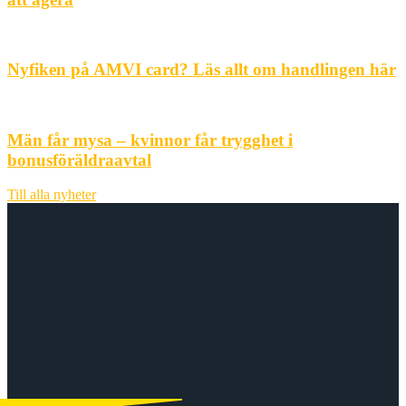
Nyfiken på AMVI card? Läs allt om handlingen här
Män får mysa – kvinnor får trygghet i
bonusföräldraavtal
Till alla nyheter