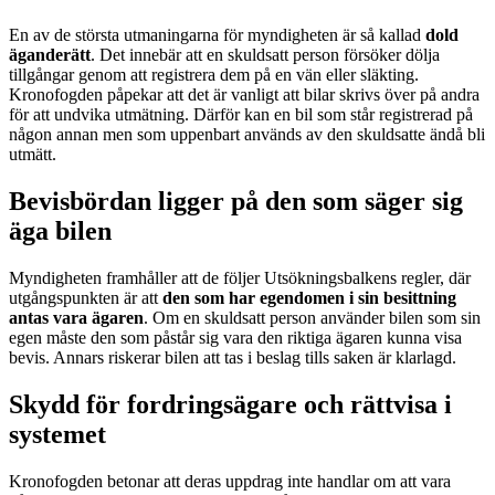
En av de största utmaningarna för myndigheten är så kallad
dold
äganderätt
. Det innebär att en skuldsatt person försöker dölja
tillgångar genom att registrera dem på en vän eller släkting.
Kronofogden påpekar att det är vanligt att bilar skrivs över på andra
för att undvika utmätning. Därför kan en bil som står registrerad på
någon annan men som uppenbart används av den skuldsatte ändå bli
utmätt.
Bevisbördan ligger på den som säger sig
äga bilen
Myndigheten framhåller att de följer Utsökningsbalkens regler, där
utgångspunkten är att
den som har egendomen i sin besittning
antas vara ägaren
. Om en skuldsatt person använder bilen som sin
egen måste den som påstår sig vara den riktiga ägaren kunna visa
bevis. Annars riskerar bilen att tas i beslag tills saken är klarlagd.
Skydd för fordringsägare och rättvisa i
systemet
Kronofogden betonar att deras uppdrag inte handlar om att vara