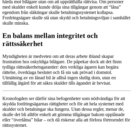
hårda mot bilägare utan om att upprätthålla rättvisa. Om personer
med skulder enkelt kunde dölja sina tillgångar genom att “låna”
egendom från släktingar skulle betalningssystemet kollapsa.
Fordringsägare skulle stå utan skydd och betalningsviljan i samhället
skulle minska.
En balans mellan integritet och
rättssäkerhet
Myndigheten är medveten om att deras arbete ibland skapar
frustration hos oskyldiga bilägare. De påpekar dock att det finns
tydliga rättssäkerhetsgarantier: den verkliga ägaren kan begära
rättelse, överklaga beslutet och få sin sak prövad i domstol.
Utmätning av en lånad bil är alltså ingen slutlig dom, utan en
tillfällig åtgärd för att säkra skulder tills ägandet är bevisat.
Kronofogden ser därför sina befogenheter som nödvändiga för att
skydda fordringsägarnas rättigheter och för att hela systemet med
skulder och betalningar ska fungera. Utan dessa regler, menar de,
skulle det bli alltför enkelt att gömma tillgångar bakom upplånade
eller “överlåtna” bilar – och då riskerar alla att förlora förtroendet för
rättssystemet.