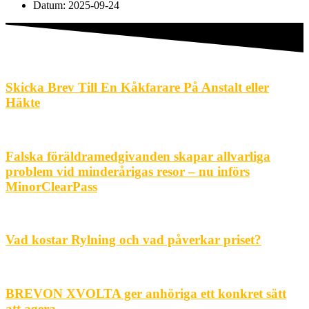
Datum:
2025-09-24
Skicka Brev Till En Kåkfarare På Anstalt eller
Häkte
Falska föräldramedgivanden skapar allvarliga
problem vid minderårigas resor – nu införs
MinorClearPass
Vad kostar Rylning och vad påverkar priset?
BREVON XVOLTA ger anhöriga ett konkret sätt
att agera