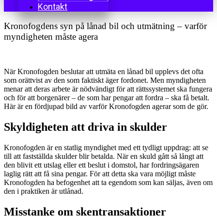
Kontakt
Kronofogdens syn på lånad bil och utmätning – varför
myndigheten måste agera
När Kronofogden beslutar att utmäta en lånad bil upplevs det ofta
som orättvist av den som faktiskt äger fordonet. Men myndigheten
menar att deras arbete är nödvändigt för att rättssystemet ska fungera
och för att borgenärer – de som har pengar att fordra – ska få betalt.
Här är en fördjupad bild av varför Kronofogden agerar som de gör.
Skyldigheten att driva in skulder
Kronofogden är en statlig myndighet med ett tydligt uppdrag: att se
till att fastställda skulder blir betalda. När en skuld gått så långt att
den blivit ett utslag eller ett beslut i domstol, har fordringsägaren
laglig rätt att få sina pengar. För att detta ska vara möjligt måste
Kronofogden ha befogenhet att ta egendom som kan säljas, även om
den i praktiken är utlånad.
Misstanke om skentransaktioner