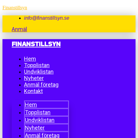
Finanstillsyn
info@finanstillsyn.se
Anmäl
FINANSTILLSYN
Hem
Topplistan
Undviklistan
Nyheter
Anmäl företag
Kontakt
Hem
Topplistan
Undviklistan
Nyheter
Anmäl företag