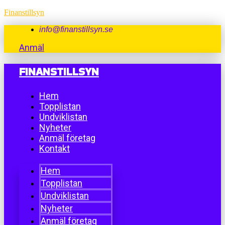
Finanstillsyn
info@finanstillsyn.se
Anmäl
FINANSTILLSYN
Hem
Topplistan
Undviklistan
Nyheter
Anmäl företag
Kontakt
Hem
Topplistan
Undviklistan
Nyheter
Anmäl företag