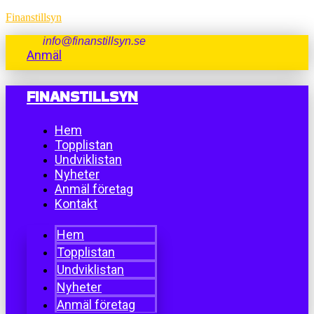
Finanstillsyn
info@finanstillsyn.se
Anmäl
FINANSTILLSYN
Hem
Topplistan
Undviklistan
Nyheter
Anmäl företag
Kontakt
Hem
Topplistan
Undviklistan
Nyheter
Anmäl företag