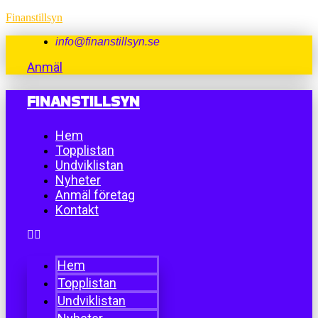
Finanstillsyn
info@finanstillsyn.se
Anmäl
FINANSTILLSYN
Hem
Topplistan
Undviklistan
Nyheter
Anmäl företag
Kontakt
Hem
Topplistan
Undviklistan