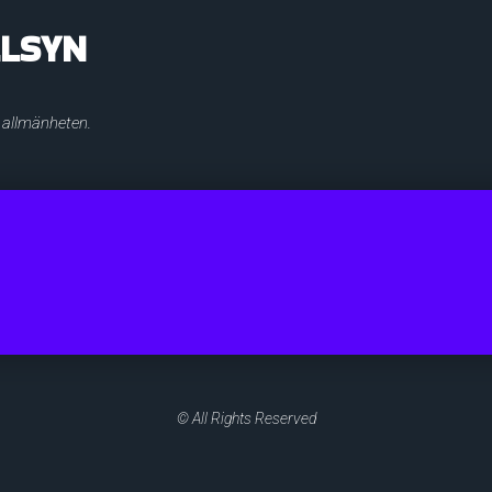
LLSYN
r allmänheten.
© All Rights Reserved