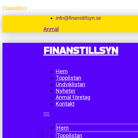
Finanstillsyn
info@finanstillsyn.se
Anmäl
FINANSTILLSYN
Hem
Topplistan
Undviklistan
Nyheter
Anmäl företag
Kontakt
Hem
Topplistan