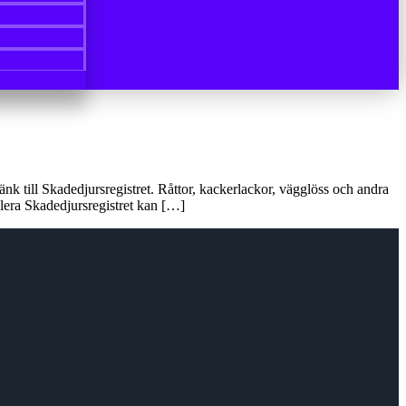
änk till Skadedjursregistret. Råttor, kackerlackor, vägglöss och andra
llera Skadedjursregistret kan […]