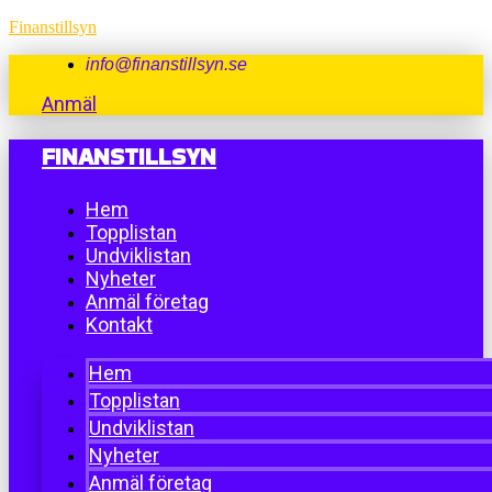
Finanstillsyn
info@finanstillsyn.se
Anmäl
FINANSTILLSYN
Hem
Topplistan
Undviklistan
Nyheter
Anmäl företag
Kontakt
Hem
Topplistan
Undviklistan
Nyheter
Anmäl företag