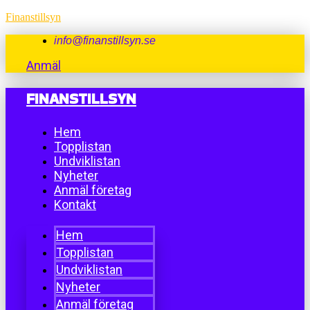
Finanstillsyn
info@finanstillsyn.se
Anmäl
FINANSTILLSYN
Hem
Topplistan
Undviklistan
Nyheter
Anmäl företag
Kontakt
Hem
Topplistan
Undviklistan
Nyheter
Anmäl företag