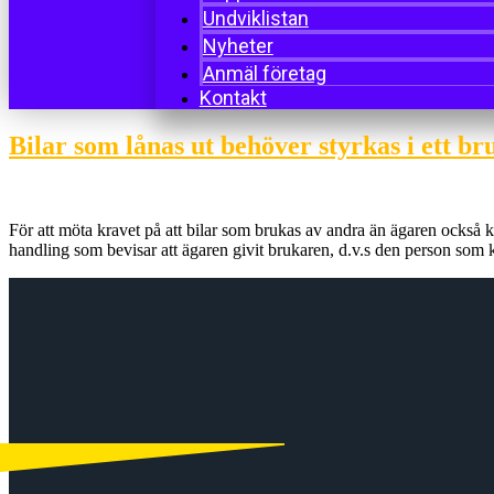
Undviklistan
Nyheter
Anmäl företag
Kontakt
Bilar som lånas ut behöver styrkas i ett b
För att möta kravet på att bilar som brukas av andra än ägaren också ka
handling som bevisar att ägaren givit brukaren, d.v.s den person som 