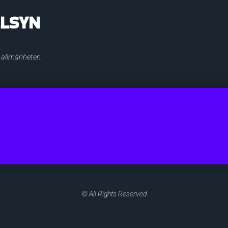
LLSYN
r allmänheten.
© All Rights Reserved