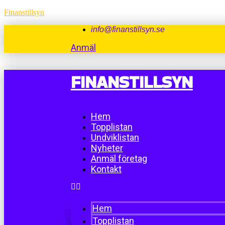
Finanstillsyn
info@finanstillsyn.se
Anmäl
FINANSTILLSYN
Hem
Topplistan
Undviklistan
Nyheter
Anmäl företag
Kontakt
Hem
Topplistan