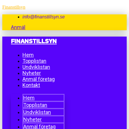
Finanstillsyn
info@finanstillsyn.se
Anmäl
FINANSTILLSYN
Hem
Topplistan
Undviklistan
Nyheter
Anmäl företag
Kontakt
Hem
Topplistan
Undviklistan
Nyheter
Anmäl företag