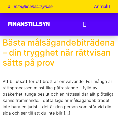
Anmäl
info@finanstillsyn.se
FINANSTILLSYN
Bästa målsägandebiträdena
– din trygghet när rättvisan
sätts på prov
Att bli utsatt för ett brott är omvälvande. För många är
rättsprocessen minst lika påfrestande – fylld av
osäkerhet, tunga beslut och en rättssal där allt plötsligt
känns främmande. I detta läge är målsägandebiträdet
inte bara en jurist – det är den person som står vid din
sida och ser till att du inte blir […]