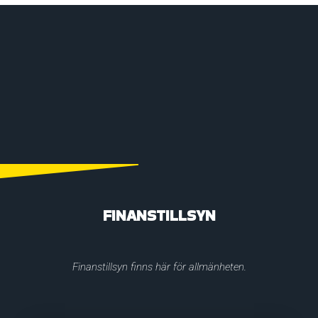
FINANSTILLSYN
Finanstillsyn finns här för allmänheten.