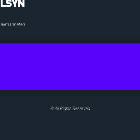
LLSYN
r allmänheten.
© All Rights Reserved