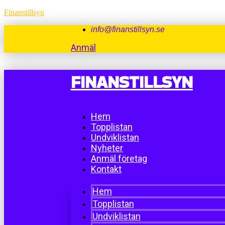
Finanstillsyn
info@finanstillsyn.se
Anmäl
FINANSTILLSYN
Hem
Topplistan
Undviklistan
Nyheter
Anmäl företag
Kontakt
Hem
Topplistan
Undviklistan