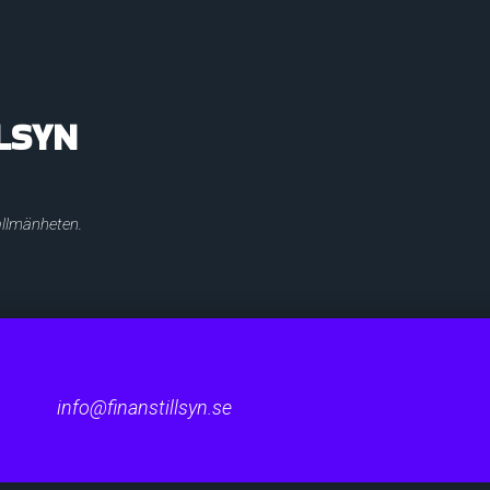
LSYN
 allmänheten.
info@finanstillsyn.se