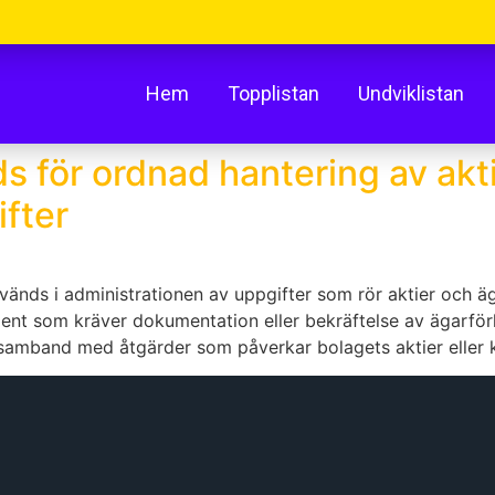
Hem
Topplistan
Undviklistan
s för ordnad hantering av akt
fter
nvänds i administrationen av uppgifter som rör aktier och äg
ent som kräver dokumentation eller bekräftelse av ägarförh
 samband med åtgärder som påverkar bolagets aktier eller kap