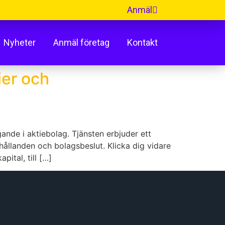
Anmäl
Nyheter
Anmäl företag
Kontakt
ier och
ande i aktiebolag. Tjänsten erbjuder ett
ållanden och bolagsbeslut. Klicka dig vidare
ital, till […]