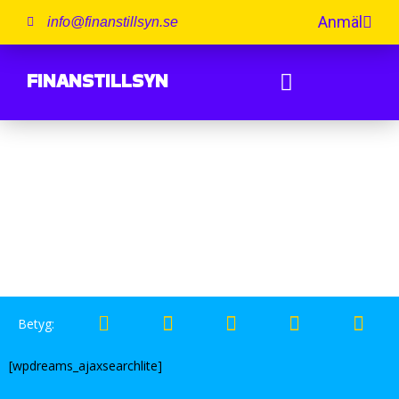
Anmäl
info@finanstillsyn.se
FINANSTILLSYN
Profil för Svea Ekonomi
Betyg:
[wpdreams_ajaxsearchlite]