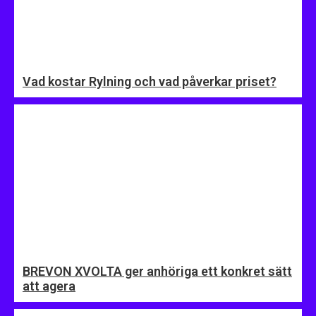
Vad kostar Rylning och vad påverkar priset?
BREVON XVOLTA ger anhöriga ett konkret sätt
att agera