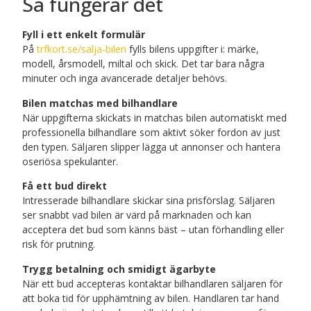
Så fungerar det
Fyll i ett enkelt formulär
På
trfkort.se/salja-bilen
fylls bilens uppgifter i: märke,
modell, årsmodell, miltal och skick. Det tar bara några
minuter och inga avancerade detaljer behövs.
Bilen matchas med bilhandlare
När uppgifterna skickats in matchas bilen automatiskt med
professionella bilhandlare som aktivt söker fordon av just
den typen. Säljaren slipper lägga ut annonser och hantera
oseriösa spekulanter.
Få ett bud direkt
Intresserade bilhandlare skickar sina prisförslag. Säljaren
ser snabbt vad bilen är värd på marknaden och kan
acceptera det bud som känns bäst – utan förhandling eller
risk för prutning.
Trygg betalning och smidigt ägarbyte
När ett bud accepteras kontaktar bilhandlaren säljaren för
att boka tid för upphämtning av bilen. Handlaren tar hand