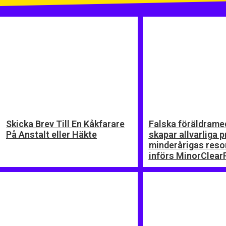
Skicka Brev Till En Kåkfarare
Falska föräldrame
På Anstalt eller Häkte
skapar allvarliga 
minderårigas reso
införs MinorClear