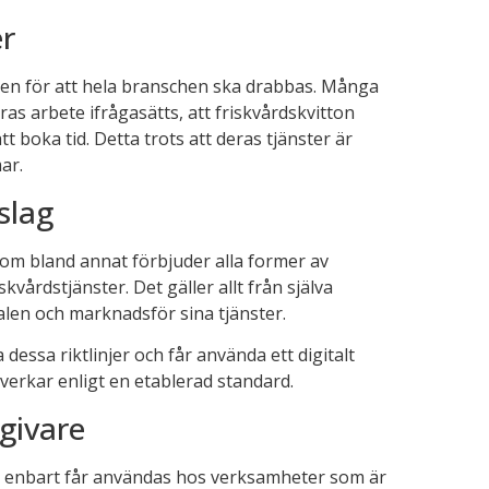
er
agen för att hela branschen ska drabbas. Många
as arbete ifrågasätts, att friskvårdskvitton
t boka tid. Detta trots att deras tjänster är
ar.
nslag
som bland annat förbjuder alla former av
kvårdstjänster. Det gäller allt från själva
len och marknadsför sina tjänster.
dessa riktlinjer och får använda ett digitalt
verkar enligt en etablerad standard.
givare
rag enbart får användas hos verksamheter som är