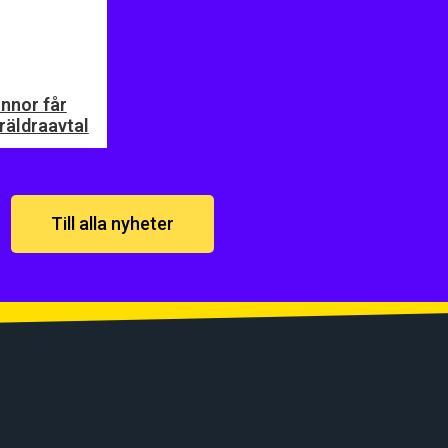
nnor får
räldraavtal
Till alla nyheter