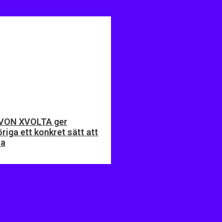
VON XVOLTA ger
riga ett konkret sätt att
ra