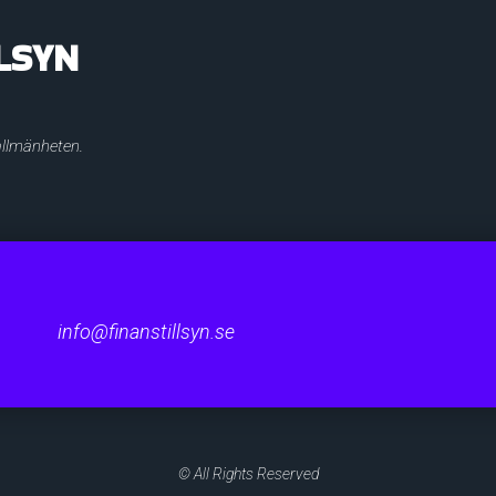
LSYN
 allmänheten.
info@finanstillsyn.se
© All Rights Reserved