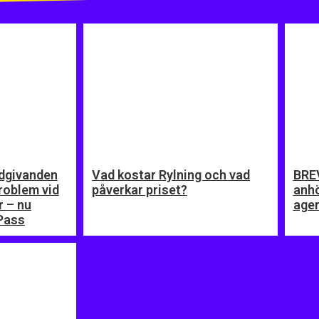
dgivanden
Vad kostar Rylning och vad
BRE
problem vid
påverkar priset?
anhö
r – nu
age
Pass