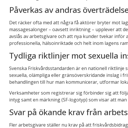
Påverkas av andras överträdels
Det räcker ofta med att några få aktörer bryter mot l
massagesalonger – oavsett inriktning – upplever att der
avslås av arbetsgivare och att nya kunder tvekar inför at
professionella, hälsoinriktade och helt inom lagens ram
Tydliga riktlinjer mot sexuella i
Svenska Friskvårdsstandarden är en nationell riktlinje 
sexuella, olämpliga eller gränsöverskridande inslag i fris
behandlingen till hur man kommunicerar, utformar loka
Verksamheter som registrerar sig förbinder sig att följa 
intyg samt en märkning (SF-logotyp) som visar att man 
Svar på ökande krav från arbets
Fler arbetsgivare ställer nu krav på att friskvårdsbid