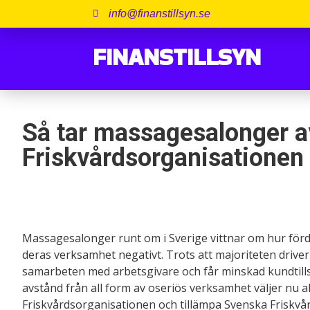
info@finanstillsyn.se
FINANSTILLSYN
Så tar massagesalonger a
Friskvårdsorganisationen
Massagesalonger runt om i Sverige vittnar om hur fö
deras verksamhet negativt. Trots att majoriteten driver
samarbeten med arbetsgivare och får minskad kundtillst
avstånd från all form av oseriös verksamhet väljer nu allt
Friskvårdsorganisationen och tillämpa Svenska Friskvå