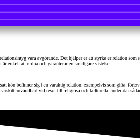
ett relationsintyg vara avgörande. Det hjälper er att styrka er relation s
 är enkelt att ordna och garanterar en smidigare vistelse.
att kön befinner sig i en varaktig relation, exempelvis som gifta, förl
särskilt användbart vid resor till religiösa och kulturella länder där såd