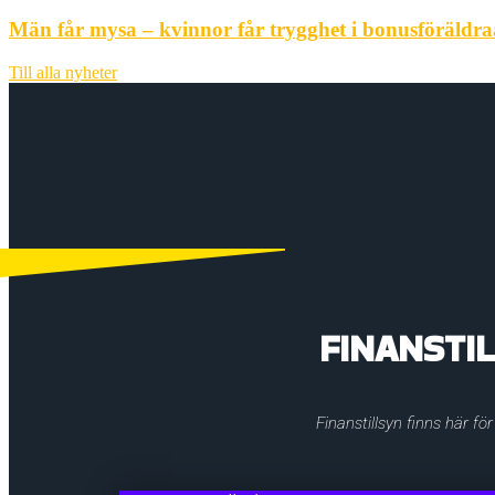
Män får mysa – kvinnor får trygghet i bonusföräldra
Till alla nyheter
FINANSTI
Finanstillsyn finns här fö