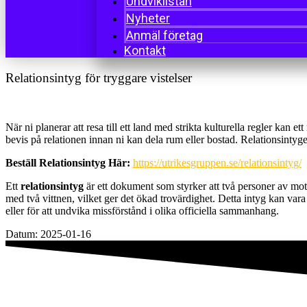
Undviklistan
Nyheter
Anmäl företag
Kontakt
Relationsintyg för tryggare vistelser
När ni planerar att resa till ett land med strikta kulturella regler kan 
bevis på relationen innan ni kan dela rum eller bostad. Relationsintyget
Beställ Relationsintyg Här:
https://utrikesgruppen.se/relationsintyg/
Ett
relationsintyg
är ett dokument som styrker att två personer av mots
med två vittnen, vilket ger det ökad trovärdighet. Detta intyg kan vara 
eller för att undvika missförstånd i olika officiella sammanhang.
Datum:
2025-01-16