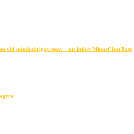
em vid minderårigas resor – nu införs MinorClearPass
agera