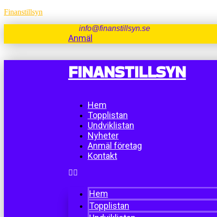
Finanstillsyn
info@finanstillsyn.se
Anmäl
FINANSTILLSYN
Hem
Topplistan
Undviklistan
Nyheter
Anmäl företag
Kontakt
Hem
Topplistan