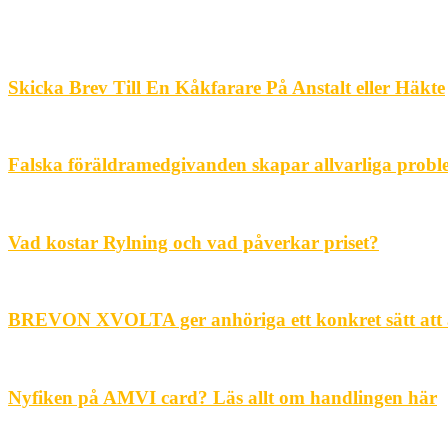
Skicka Brev Till En Kåkfarare På Anstalt eller Häkte
Falska föräldramedgivanden skapar allvarliga probl
Vad kostar Rylning och vad påverkar priset?
BREVON XVOLTA ger anhöriga ett konkret sätt att 
Nyfiken på AMVI card? Läs allt om handlingen här