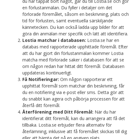
du har tappat bort något, går du till Lostia.se och gör
en förlustanmälan. Du fyller i detaljer om det
förlorade föremålet, såsom en beskrivning, plats och
tid för förlusten, samt eventuella särskiljande
kännetecken. Du kan också ladda upp bilder för att
göra din anmälan mer specifik och lätt att identifiera.
Lostia matchar i databasen:
Lostia.se har en
databas med rapporterade upphittade föremål. Efter
att du har gjort din förlustanmälan kommer Lostia
matcha med förlorade saker i databasen för att se
om någon redan har hittat ditt föremål. Databasen
uppdateras kontinuerligt.
Få Notifieringar:
Om någon rapporterar ett
upphittat föremål som matchar din beskrivning, får
du en notifiering via e-post eller sms. Detta gör att
du snabbt kan agera och påbörja processen för att
återfå ditt föremål.
Återförening med Ditt Föremål:
När du har
identifierat ditt föremål, kan du arrangera att få det
tillbaka. Lostia.se erbjuder flera alternativ för
återlämning, inklusive att få föremålet skickas till dig
eller att hämta det på en angiven plats.