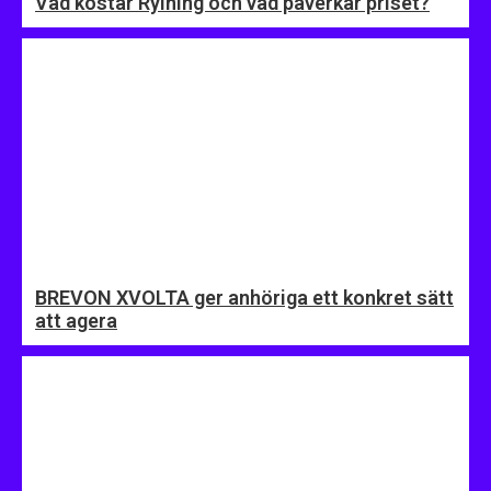
Vad kostar Rylning och vad påverkar priset?
BREVON XVOLTA ger anhöriga ett konkret sätt
att agera