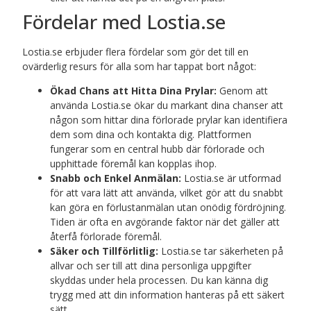
Fördelar med Lostia.se
Lostia.se erbjuder flera fördelar som gör det till en
ovärderlig resurs för alla som har tappat bort något:
Ökad Chans att Hitta Dina Prylar:
Genom att
använda Lostia.se ökar du markant dina chanser att
någon som hittar dina förlorade prylar kan identifiera
dem som dina och kontakta dig. Plattformen
fungerar som en central hubb där förlorade och
upphittade föremål kan kopplas ihop.
Snabb och Enkel Anmälan:
Lostia.se är utformad
för att vara lätt att använda, vilket gör att du snabbt
kan göra en förlustanmälan utan onödig fördröjning.
Tiden är ofta en avgörande faktor när det gäller att
återfå förlorade föremål.
Säker och Tillförlitlig:
Lostia.se tar säkerheten på
allvar och ser till att dina personliga uppgifter
skyddas under hela processen. Du kan känna dig
trygg med att din information hanteras på ett säkert
sätt.