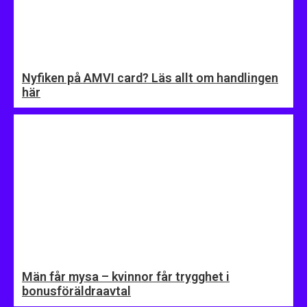
Nyfiken på AMVI card? Läs allt om handlingen
här
Män får mysa – kvinnor får trygghet i
bonusföräldraavtal