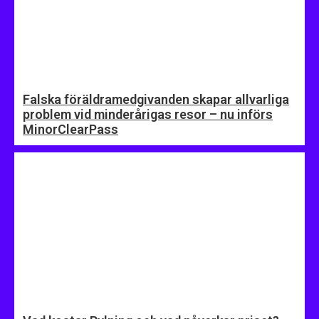
Falska föräldramedgivanden skapar allvarliga
problem vid minderårigas resor – nu införs
MinorClearPass