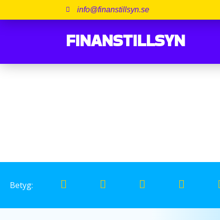
info@finanstillsyn.se
FINANSTILLSYN
Profil för Ikano bank
Betyg: