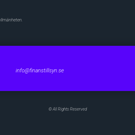
 allmänheten.
info@finanstillsyn.se
© All Rights Reserved