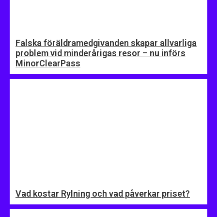
Falska föräldramedgivanden skapar allvarliga
problem vid minderårigas resor – nu införs
MinorClearPass
Vad kostar Rylning och vad påverkar priset?