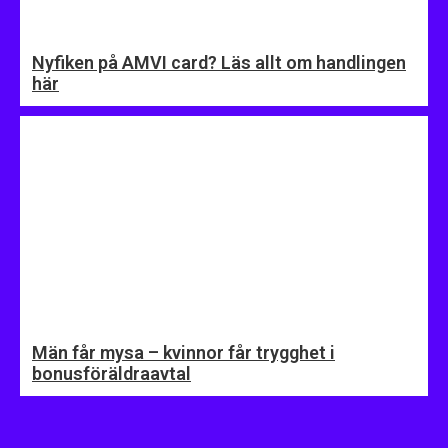
Nyfiken på AMVI card? Läs allt om handlingen
här
Män får mysa – kvinnor får trygghet i
bonusföräldraavtal