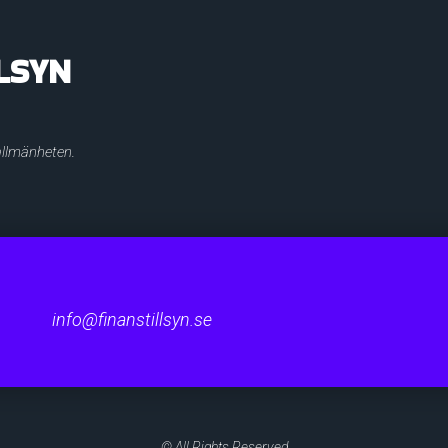
LSYN
 allmänheten.
info@finanstillsyn.se
© All Rights Reserved