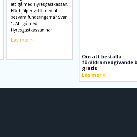
att gå med Hyresgästkassan.
Här hjälper vi till med att
besvara funderingarna? Svar
1: Att gå med
Hyresgästkassan har
Läs mer »
Om att beställa
föräldramedgivande b
gratis
Läs mer »